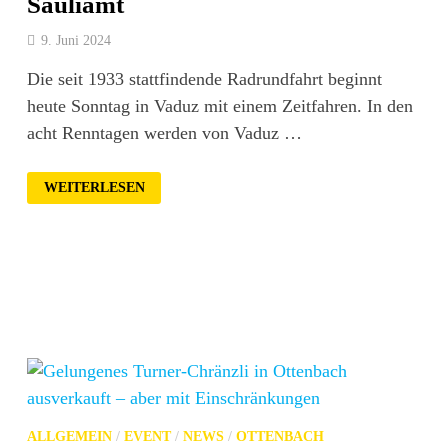
Säuliamt
9. Juni 2024
Die seit 1933 stattfindende Radrundfahrt beginnt
heute Sonntag in Vaduz mit einem Zeitfahren. In den
acht Renntagen werden von ­Vaduz …
DIE
WEITERLESEN
TOUR
DE
SUISSE
KOMMT
INS
SÄULIAMT
ALLGEMEIN
/
EVENT
/
NEWS
/
OTTENBACH