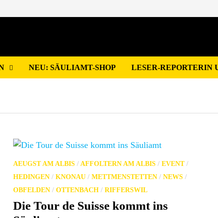
N
NEU: SÄULIAMT-SHOP
LESER-REPORTERIN 
AEUGST AM ALBIS
/
AFFOLTERN AM ALBIS
/
EVENT
/
HEDINGEN
/
KNONAU
/
METTMENSTETTEN
/
NEWS
/
OBFELDEN
/
OTTENBACH
/
RIFFERSWIL
Die Tour de Suisse kommt ins