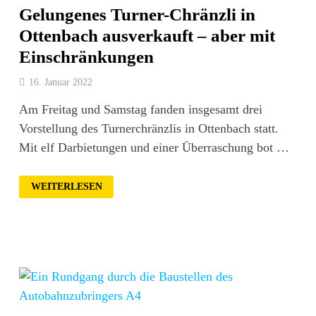
Gelungenes Turner-Chränzli in
Ottenbach ausverkauft – aber mit
Einschränkungen
16. Januar 2022
Am Freitag und Samstag fanden insgesamt drei
Vorstellung des Turnerchränzlis in Ottenbach statt.
Mit elf Darbietungen und einer Überraschung bot …
GELUNGENES
WEITERLESEN
TURNER-
CHRÄNZLI
IN
OTTENBACH
AUSVERKAUFT
–
ABER
MIT
EINSCHRÄNKUNGEN