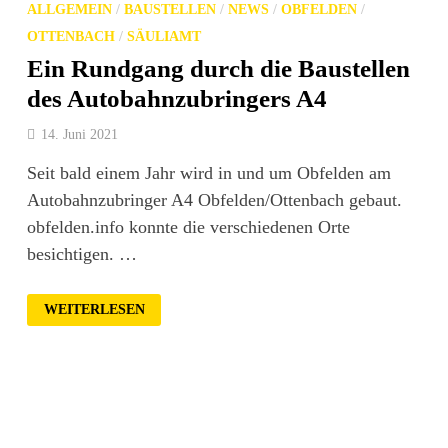
ALLGEMEIN
/
BAUSTELLEN
/
NEWS
/
OBFELDEN
/
OTTENBACH
/
SÄULIAMT
Ein Rundgang durch die Baustellen
des Autobahnzubringers A4
14. Juni 2021
Seit bald einem Jahr wird in und um Obfelden am
Autobahnzubringer A4 Obfelden/Ottenbach gebaut.
obfelden.info konnte die verschiedenen Orte
besichtigen. …
EIN
WEITERLESEN
RUNDGANG
DURCH
DIE
BAUSTELLEN
DES
AUTOBAHNZUBRINGERS
A4