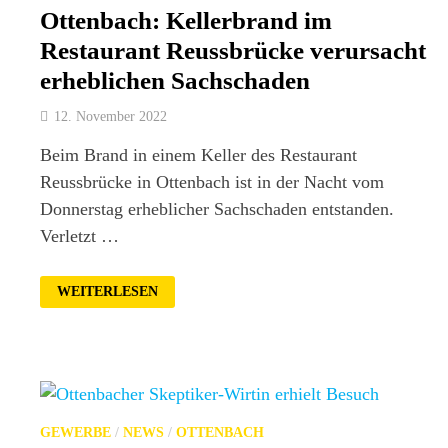
Ottenbach: Kellerbrand im
Restaurant Reussbrücke verursacht
erheblichen Sachschaden
12. November 2022
Beim Brand in einem Keller des Restaurant
Reussbrücke in Ottenbach ist in der Nacht vom
Donnerstag erheblicher Sachschaden entstanden.
Verletzt …
OTTENBACH:
WEITERLESEN
KELLERBRAND
IM
RESTAURANT
REUSSBRÜCKE
VERURSACHT
ERHEBLICHEN
SACHSCHADEN
GEWERBE
/
NEWS
/
OTTENBACH