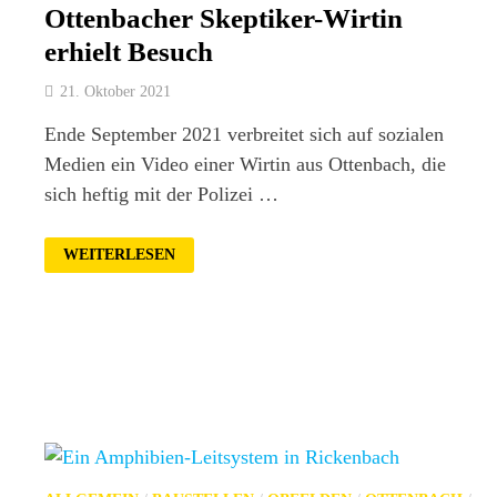
Ottenbacher Skeptiker-Wirtin
erhielt Besuch
21. Oktober 2021
Ende September 2021 verbreitet sich auf sozialen
Medien ein Video einer Wirtin aus Ottenbach, die
sich heftig mit der Polizei …
OTTENBACHER
WEITERLESEN
SKEPTIKER-
WIRTIN
ERHIELT
BESUCH