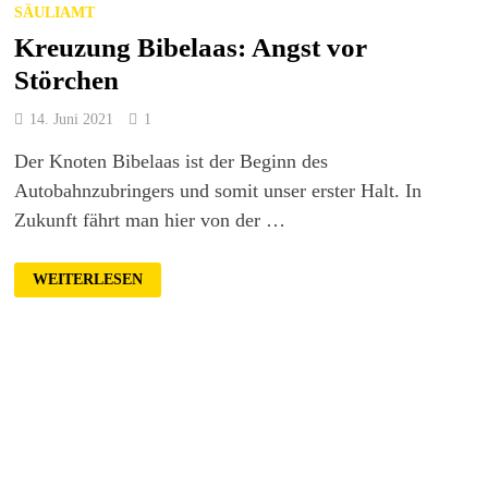
SÄULIAMT
Kreuzung Bibelaas: Angst vor
Störchen
14. Juni 2021
1
Der Knoten Bibelaas ist der Beginn des
Autobahnzubringers und somit unser erster Halt. In
Zukunft fährt man hier von der …
KREUZUNG
WEITERLESEN
BIBELAAS:
ANGST
VOR
STÖRCHEN