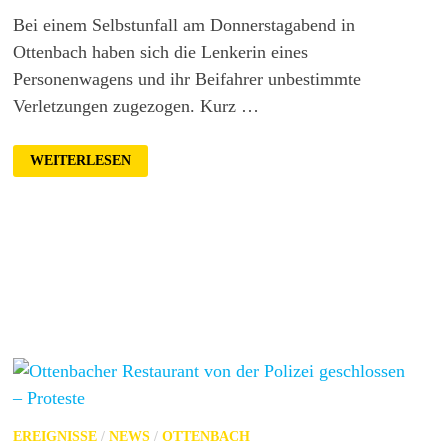
Bei einem Selbstunfall am Donnerstagabend in
Ottenbach haben sich die Lenkerin eines
Personenwagens und ihr Beifahrer unbestimmte
Verletzungen zugezogen. Kurz …
VERKEHRSUNFALL
WEITERLESEN
IN
OTTENBACH
FORDERT
ZWEI
VERLETZTE
EREIGNISSE
/
NEWS
/
OTTENBACH