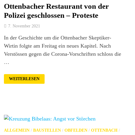
Ottenbacher Restaurant von der
Polizei geschlossen – Proteste
7. November 2021
In der Geschichte um die Ottenbacher Skeptiker-
Wirtin folgte am Freitag ein neues Kapitel. Nach
Verstössen gegen die Corona-Vorschriften schloss die
…
OTTENBACHER
WEITERLESEN
RESTAURANT
VON
DER
POLIZEI
GESCHLOSSEN
–
PROTESTE
ALLGEMEIN
/
BAUSTELLEN
/
OBFELDEN
/
OTTENBACH
/