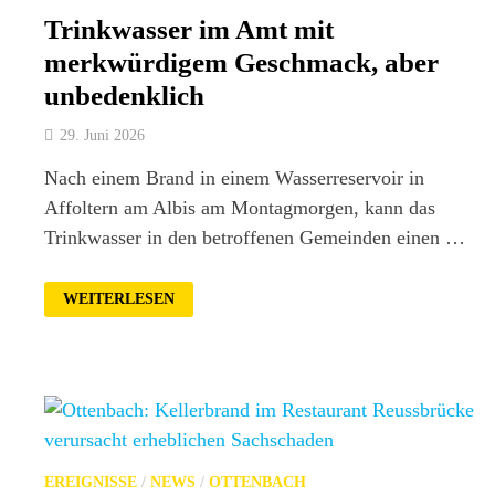
Trinkwasser im Amt mit
merkwürdigem Geschmack, aber
unbedenklich
29. Juni 2026
Nach einem Brand in einem Wasserreservoir in
Affoltern am Albis am Montagmorgen, kann das
Trinkwasser in den betroffenen Gemeinden einen …
TRINKWASSER
WEITERLESEN
IM
AMT
MIT
MERKWÜRDIGEM
GESCHMACK,
ABER
UNBEDENKLICH
EREIGNISSE
/
NEWS
/
OTTENBACH