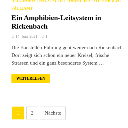
ALLGEMEIN
/
BAUSTELLEN
/
OBFELDEN
/
OTTENBACH
/
SÄULIAMT
Ein Amphibien-Leitsystem in
Rickenbach
14. Juni 2021
1
Die Baustellen-Führung geht weiter nach Rickenbach.
Dort zeigt sich schon ein neuer Kreisel, frische
Strassen und ein ganz besonderes System …
EIN
WEITERLESEN
AMPHIBIEN-
LEITSYSTEM
IN
RICKENBACH
Seitennummerierung
1
2
Nächste
der