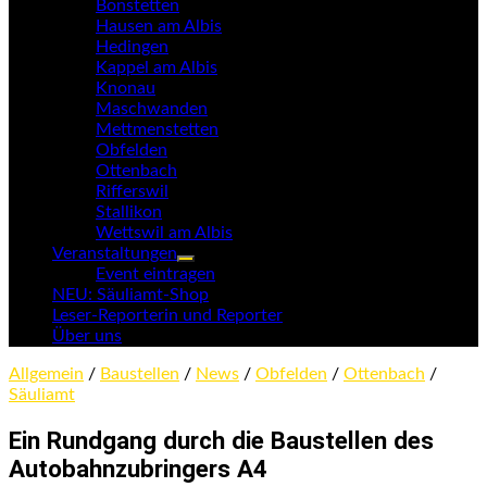
Bonstetten
Hausen am Albis
Hedingen
Kappel am Albis
Knonau
Maschwanden
Mettmenstetten
Obfelden
Ottenbach
Rifferswil
Stallikon
Wettswil am Albis
Veranstaltungen
Untermenü
Event eintragen
anzeigen
NEU: Säuliamt-Shop
Leser-Reporterin und Reporter
Über uns
Allgemein
/
Baustellen
/
News
/
Obfelden
/
Ottenbach
/
Säuliamt
Ein Rundgang durch die Baustellen des
Autobahnzubringers A4