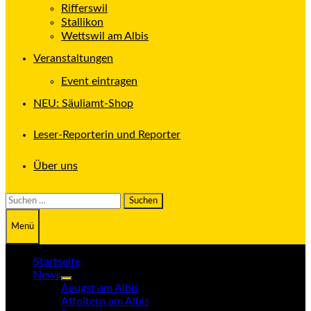
Rifferswil
Stallikon
Wettswil am Albis
Veranstaltungen
Event eintragen
NEU: Säuliamt-Shop
Leser-Reporterin und Reporter
Über uns
Suchen
nach:
Menü
Startseite
News
Untermenü
Aeugst am Albis
anzeigen
Affoltern am Albis