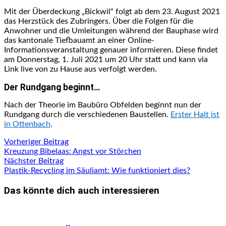
Mit der Überdeckung „Bickwil“ folgt ab dem 23. August 2021
das Herzstück des Zubringers. Über die Folgen für die
Anwohner und die Umleitungen während der Bauphase wird
das kantonale Tiefbauamt an einer Online-
Informationsveranstaltung genauer informieren. Diese findet
am Donnerstag, 1. Juli 2021 um 20 Uhr statt und kann via
Link live von zu Hause aus verfolgt werden.
Der Rundgang beginnt…
Nach der Theorie im Baubüro Obfelden beginnt nun der
Rundgang durch die verschiedenen Baustellen.
Erster Halt ist
in Ottenbach
.
Beitragsnavigation
Vorheriger
Vorheriger Beitrag
Beitrag:
Kreuzung Bibelaas: Angst vor Störchen
Nächster
Nächster Beitrag
Beitrag:
Plastik-Recycling im Säuliamt: Wie funktioniert dies?
Das könnte dich auch interessieren