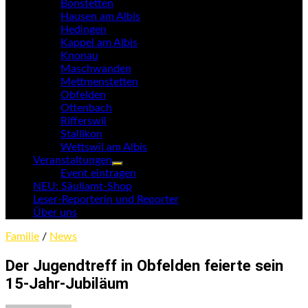
Bonstetten
Hausen am Albis
Hedingen
Kappel am Albis
Knonau
Maschwanden
Mettmenstetten
Obfelden
Ottenbach
Rifferswil
Stallikon
Wettswil am Albis
Veranstaltungen
Untermenü
Event eintragen
anzeigen
NEU: Säuliamt-Shop
Leser-Reporterin und Reporter
Über uns
Familie
/
News
Der Jugendtreff in Obfelden feierte sein
15-Jahr-Jubiläum