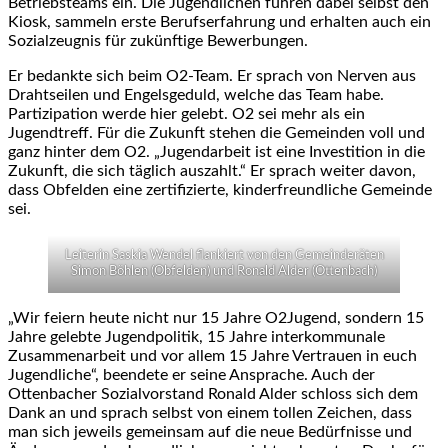
Betriebsteams ein. Die Jugendlichen führen dabei selbst den
Kiosk, sammeln erste Berufserfahrung und erhalten auch ein
Sozialzeugnis für zukünftige Bewerbungen.
Er bedankte sich beim O2-Team. Er sprach von Nerven aus
Drahtseilen und Engelsgeduld, welche das Team habe.
Partizipation werde hier gelebt. O2 sei mehr als ein
Jugendtreff. Für die Zukunft stehen die Gemeinden voll und
ganz hinter dem O2. „Jugendarbeit ist eine Investition in die
Zukunft, die sich täglich auszahlt.“ Er sprach weiter davon,
dass Obfelden eine zertifizierte, kinderfreundliche Gemeinde
sei.
Leiterin Saskia Wendel flankiert von den Gemeinderäten
Simon Böhlen (Obfelden) und Ronald Alder (Ottenbach)
„Wir feiern heute nicht nur 15 Jahre O2Jugend, sondern 15
Jahre gelebte Jugendpolitik, 15 Jahre interkommunale
Zusammenarbeit und vor allem 15 Jahre Vertrauen in euch
Jugendliche“, beendete er seine Ansprache. Auch der
Ottenbacher Sozialvorstand Ronald Alder schloss sich dem
Dank an und sprach selbst von einem tollen Zeichen, dass
man sich jeweils gemeinsam auf die neue Bedürfnisse und