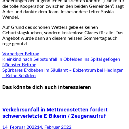
Änderungen der Jugendlichen ausrichten konnte. „Danke für
die tolle Kooperation zwischen den beiden Gemeinden“, sagt
Alder und dankte dem Team, insbesondere Leiter Saskia
Wendel.
Auf Grund des schönen Wetters gebe es keinen
Geburtstagskuchen, sondern kostenlose Glaces für alle. Das
Angebot wurde dann an diesem heissen Sommertag auch
rege genutzt.
Beitragsnavigation
Vorheriger
Vorheriger Beitrag
Beitrag:
Kleinkind nach Selbstunfall in Obfelden ins Spital geflogen
Nächster
Nächster Beitrag
Beitrag:
Spürbares Erdbeben im Säuliamt – Epizentrum bei Hedingen
– Keine Schäden
Das könnte dich auch interessieren
Verkehrsunfall in Mettmenstetten fordert
schwerverletzte E-Bikerin / Zeugenaufruf
14. Februar 2022
14. Februar 2022