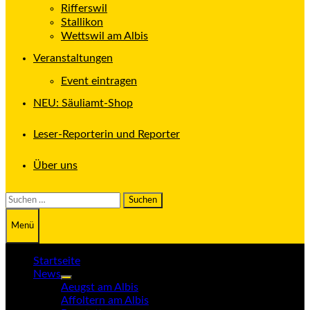
Rifferswil
Stallikon
Wettswil am Albis
Veranstaltungen
Event eintragen
NEU: Säuliamt-Shop
Leser-Reporterin und Reporter
Über uns
Suchen
nach:
Menü
Startseite
News
Untermenü
Aeugst am Albis
anzeigen
Affoltern am Albis