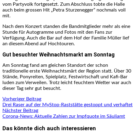
vom Partyvolk fortgesetzt. Zum Abschluss tobte die Halle
auch beim grossen Hit „Petra Sturzenegger“ nochmals voll
mit.
Nach dem Konzert standen die Bandmitglieder mehr als eine
Stunde für Autogramme und Fotos mit den Fans zur
Verfügung. Auch die Bar auf dem Hof der Familie Müller lief
an diesem Abend auf Hochtouren.
Gut besuchter Weihnachtsmarkt am Sonntag
Am Sonntag fand am gleichen Standort der schon
traditionelle erste Weihnachtsmärt der Region statt. Über 30
Stände, Ponyreiten, Spielplatz, Festwirtschaft und Kafi-Bar
luden zum Verweilen. Trotz leicht feuchtem Wetter war auch
dieser Tag sehr gut besucht.
Beitragsnavigation
Vorheriger
Vorheriger Beitrag
Beitrag:
Drei Raser auf der MyStop-Raststätte gestoppt und verhaftet
Nächster
Nächster Beitrag
Beitrag:
Corona-News: Aktuelle Zahlen zur Impfquote im Säuliamt
Das könnte dich auch interessieren