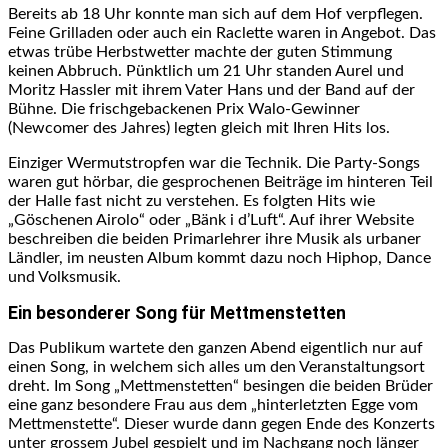
Bereits ab 18 Uhr konnte man sich auf dem Hof verpflegen.
Feine Grilladen oder auch ein Raclette waren in Angebot. Das
etwas trübe Herbstwetter machte der guten Stimmung
keinen Abbruch. Pünktlich um 21 Uhr standen Aurel und
Moritz Hassler mit ihrem Vater Hans und der Band auf der
Bühne. Die frischgebackenen Prix Walo-Gewinner
(Newcomer des Jahres) legten gleich mit Ihren Hits los.
Einziger Wermutstropfen war die Technik. Die Party-Songs
waren gut hörbar, die gesprochenen Beiträge im hinteren Teil
der Halle fast nicht zu verstehen. Es folgten Hits wie
„Göschenen Airolo“ oder „Bänk i d’Luft“. Auf ihrer Website
beschreiben die beiden Primarlehrer ihre Musik als urbaner
Ländler, im neusten Album kommt dazu noch Hiphop, Dance
und Volksmusik.
Ein besonderer Song für Mettmenstetten
Das Publikum wartete den ganzen Abend eigentlich nur auf
einen Song, in welchem sich alles um den Veranstaltungsort
dreht. Im Song „Mettmenstetten“ besingen die beiden Brüder
eine ganz besondere Frau aus dem „hinterletzten Egge vom
Mettmenstette“. Dieser wurde dann gegen Ende des Konzerts
unter grossem Jubel gespielt und im Nachgang noch länger