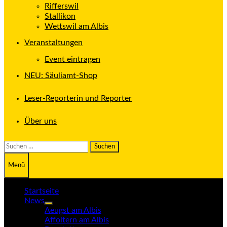
Rifferswil
Stallikon
Wettswil am Albis
Veranstaltungen
Event eintragen
NEU: Säuliamt-Shop
Leser-Reporterin und Reporter
Über uns
Suchen
nach:
Menü
Startseite
News
Untermenü
Aeugst am Albis
anzeigen
Affoltern am Albis