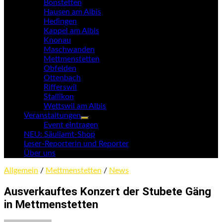
Bonstetten
Hausen am Albis
Hedingen
Kappel am Albis
Knonau
Maschwanden
Mettmenstetten
Obfelden
Ottenbach
Rifferswil
Stallikon
Wettswil am Albis
Veranstaltungen
Untermenü
Event eintragen
anzeigen
NEU: Säuliamt-Shop
Leser-Reporterin und Reporter
Über uns
Allgemein
/
Mettmenstetten
/
News
Ausverkauftes Konzert der Stubete Gäng
in Mettmenstetten