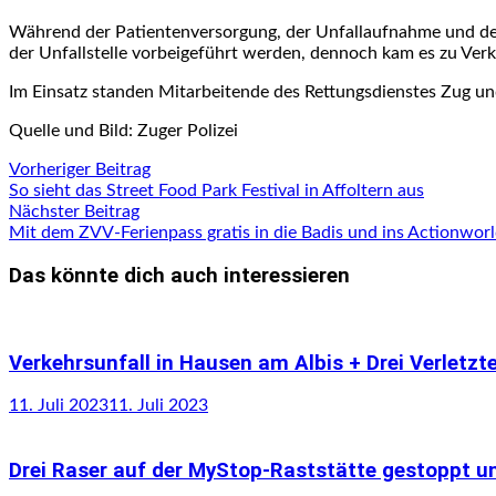
Während der Patientenversorgung, der Unfallaufnahme und de
der Unfallstelle vorbeigeführt werden, dennoch kam es zu Ver
Im Einsatz standen Mitarbeitende des Rettungsdienstes Zug und
Quelle und Bild: Zuger Polizei
Beitragsnavigation
Vorheriger
Vorheriger Beitrag
Beitrag:
So sieht das Street Food Park Festival in Affoltern aus
Nächster
Nächster Beitrag
Beitrag:
Mit dem ZVV-Ferienpass gratis in die Badis und ins Actionwor
Das könnte dich auch interessieren
Verkehrsunfall in Hausen am Albis + Drei Verletzt
11. Juli 2023
11. Juli 2023
Drei Raser auf der MyStop-Raststätte gestoppt u