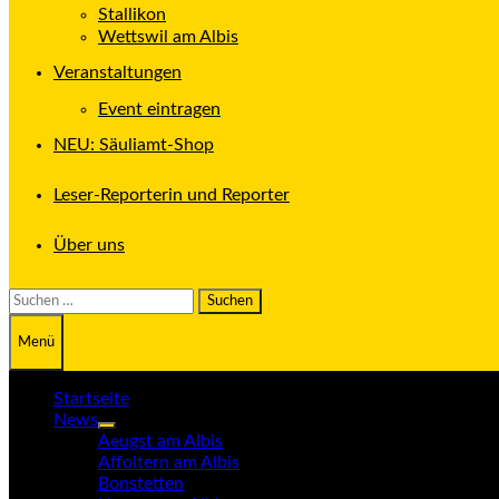
Stallikon
Wettswil am Albis
Veranstaltungen
Event eintragen
NEU: Säuliamt-Shop
Leser-Reporterin und Reporter
Über uns
Suchen
nach:
Menü
Startseite
News
Untermenü
Aeugst am Albis
anzeigen
Affoltern am Albis
Bonstetten