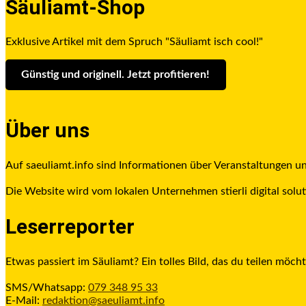
Säuliamt-Shop
Exklusive Artikel mit dem Spruch "Säuliamt isch cool!"
Günstig und originell. Jetzt profitieren
!
Über uns
Auf saeuliamt.info sind Informationen über Veranstaltungen 
Die Website wird vom lokalen Unternehmen stierli digital solut
Leserreporter
Etwas passiert im Säuliamt? Ein tolles Bild, das du teilen möcht
SMS/Whatsapp:
079 348 95 33
E-Mail:
redaktion@saeuliamt.info