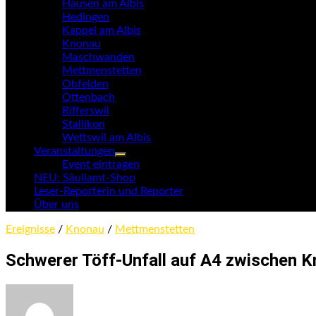
Hausen am Albis
Hedingen
Kappel am Albis
Knonau
Maschwanden
Mettmenstetten
Obfelden
Ottenbach
Rifferswil
Stallikon
Wettswil am Albis
Veranstaltungen
Untermenü
Event eintragen
anzeigen
NEU: Säuliamt-Shop
Leser-Reporterin und Reporter
Über uns
Ereignisse
/
Knonau
/
Mettmenstetten
Schwerer Töff-Unfall auf A4 zwischen 