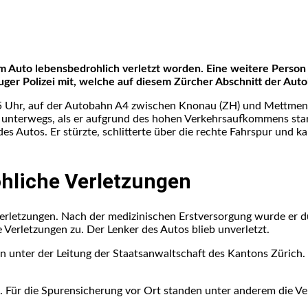
nem Auto lebensbedrohlich verletzt worden. Eine weitere Person 
ger Polizei mit, welche auf diesem Zürcher Abschnitt der Autob
45 Uhr, auf der Autobahn A4 zwischen Knonau (ZH) und Mettmenst
ur unterwegs, als er aufgrund des hohen Verkehrsaufkommens st
des Autos. Er stürzte, schlitterte über die rechte Fahrspur und
hliche Verletzungen
 Verletzungen. Nach der medizinischen Erstversorgung wurde er d
e Verletzungen zu. Der Lenker des Autos blieb unverletzt.
n unter der Leitung der Staatsanwaltschaft des Kantons Zürich.
. Für die Spurensicherung vor Ort standen unter anderem die Ver