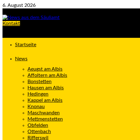
Zum
6. August 2026
Inhalt
springen
Kontakt
Startseite
News
Aeugst am Albis
Affoltern am Albis
Bonstetten
Hausen am Albis
Hedingen
Kappel am Albis
Knonau
Maschwanden
Mettmenstetten
Obfelden
Ottenbach
Rifferswil