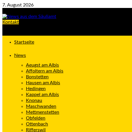
Zum
7. August 2026
Inhalt
springen
Kontakt
Startseite
News
Aeugst am Albis
Affoltern am Albis
Bonstetten
Hausen am Albis
Hedingen
Kappel am Albis
Knonau
Maschwanden
Mettmenstetten
Obfelden
Ottenbach
Rifferswil