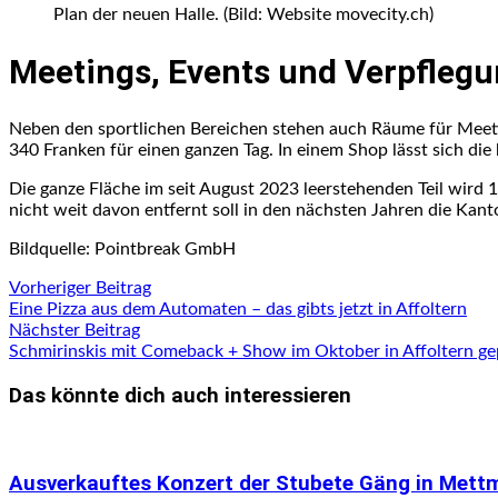
Plan der neuen Halle. (Bild: Website movecity.ch)
Meetings, Events und Verpfleg
Neben den sportlichen Bereichen stehen auch Räume für Meetin
340 Franken für einen ganzen Tag. In einem Shop lässt sich die
Die ganze Fläche im seit August 2023 leerstehenden Teil wird
nicht weit davon entfernt soll in den nächsten Jahren die Kan
Bildquelle: Pointbreak GmbH
Beitragsnavigation
Vorheriger
Vorheriger Beitrag
Beitrag:
Eine Pizza aus dem Automaten – das gibts jetzt in Affoltern
Nächster
Nächster Beitrag
Beitrag:
Schmirinskis mit Comeback + Show im Oktober in Affoltern ge
Das könnte dich auch interessieren
Ausverkauftes Konzert der Stubete Gäng in Mett