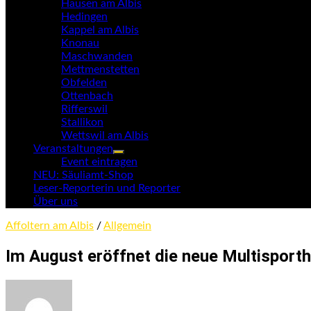
Hausen am Albis
Hedingen
Kappel am Albis
Knonau
Maschwanden
Mettmenstetten
Obfelden
Ottenbach
Rifferswil
Stallikon
Wettswil am Albis
Veranstaltungen
Untermenü
Event eintragen
anzeigen
NEU: Säuliamt-Shop
Leser-Reporterin und Reporter
Über uns
Affoltern am Albis
/
Allgemein
Im August eröffnet die neue Multisportha