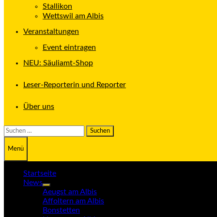
Stallikon
Wettswil am Albis
Veranstaltungen
Event eintragen
NEU: Säuliamt-Shop
Leser-Reporterin und Reporter
Über uns
Suchen
nach:
Menü
Startseite
News
Untermenü
Aeugst am Albis
anzeigen
Affoltern am Albis
Bonstetten