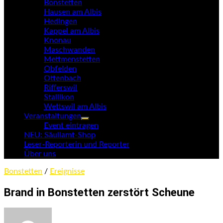
Bonstetten
Hausen am Albis
Hedingen
Kappel am Albis
Knonau
Maschwanden
Mettmenstetten
Obfelden
Ottenbach
Rifferswil
Stallikon
Wettswil am Albis
Veranstaltungen
Untermenü
Event eintragen
anzeigen
NEU: Säuliamt-Shop
Leser-Reporterin und Reporter
Über uns
Bonstetten
/
Ereignisse
Brand in Bonstetten zerstört Scheune