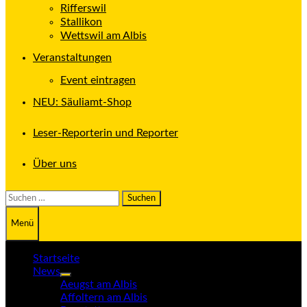
Rifferswil
Stallikon
Wettswil am Albis
Veranstaltungen
Event eintragen
NEU: Säuliamt-Shop
Leser-Reporterin und Reporter
Über uns
Suchen
nach:
Menü
Startseite
News
Untermenü
Aeugst am Albis
anzeigen
Affoltern am Albis