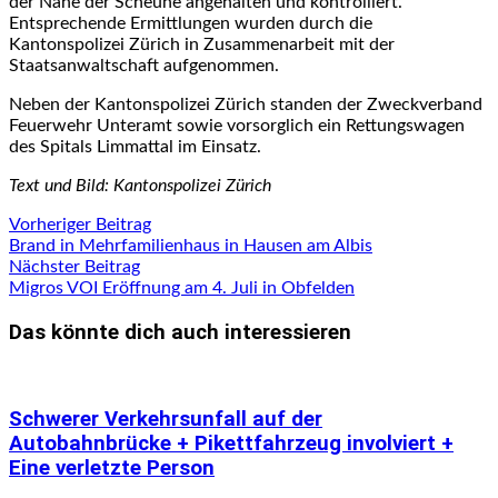
der Nähe der Scheune angehalten und kontrolliert.
Entsprechende Ermittlungen wurden durch die
Kantonspolizei Zürich in Zusammenarbeit mit der
Staatsanwaltschaft aufgenommen.
Neben der Kantonspolizei Zürich standen der Zweckverband
Feuerwehr Unteramt sowie vorsorglich ein Rettungswagen
des Spitals Limmattal im Einsatz.
Text und Bild: Kantonspolizei Zürich
Beitragsnavigation
Vorheriger
Vorheriger Beitrag
Beitrag:
Brand in Mehrfamilienhaus in Hausen am Albis
Nächster
Nächster Beitrag
Beitrag:
Migros VOI Eröffnung am 4. Juli in Obfelden
Das könnte dich auch interessieren
Schwerer Verkehrsunfall auf der
Autobahnbrücke + Pikettfahrzeug involviert +
Eine verletzte Person